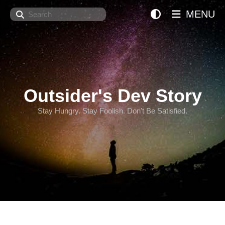
Search
MENU
Outsider's Dev Story
Stay Hungry. Stay Foolish. Don't Be Satisfied.