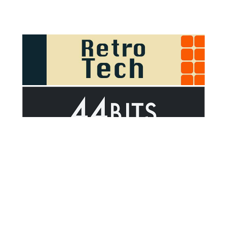
Sponsor Outsider on GitHub Sponsors
Valid HTML5
Valid CSS
WCAG 2.1 AA t