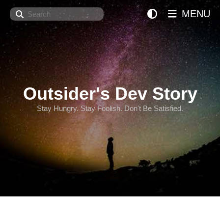
Search
MENU
Outsider's Dev Story
Stay Hungry. Stay Foolish. Don't Be Satisfied.