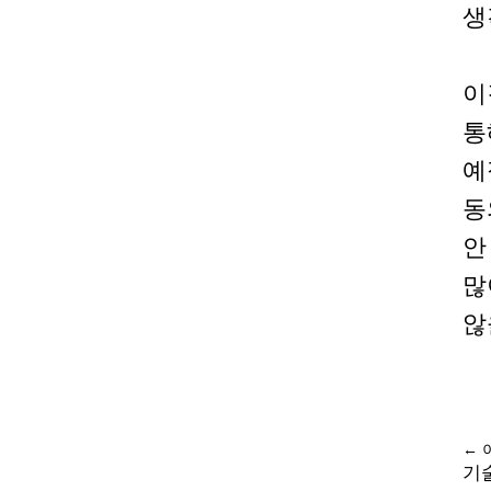
생
이
통
예
동
안
많
않
← 
기술