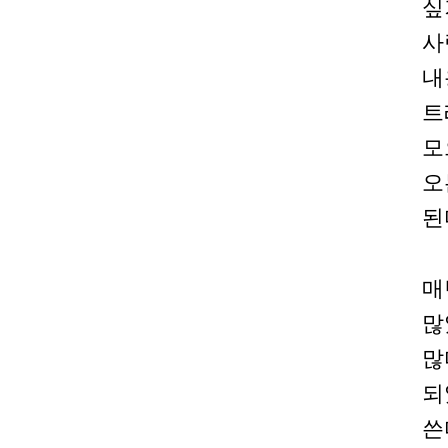
싶
사
내
트
모
오
된
매
많
많
되
쓴