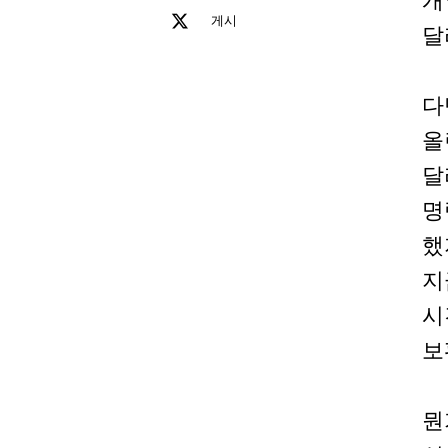
개
게시
달
다
올
달
명
했
지
시
보
뭔