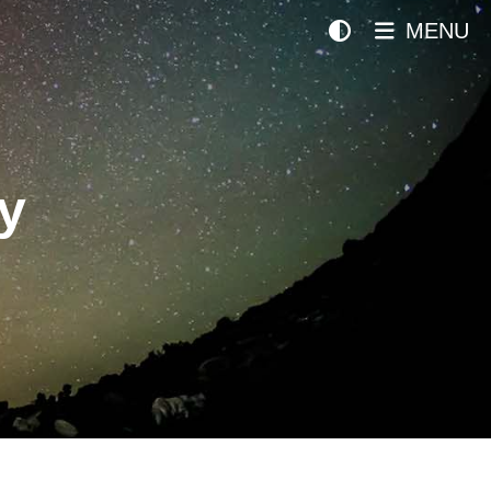
MENU
y