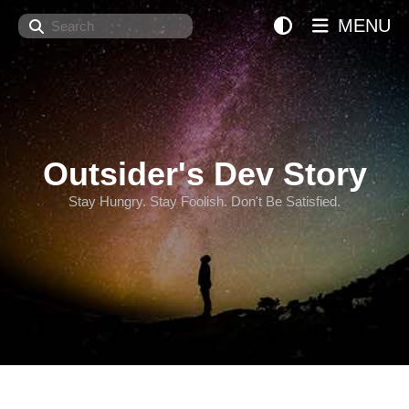
Search
MENU
Outsider's Dev Story
Stay Hungry. Stay Foolish. Don't Be Satisfied.