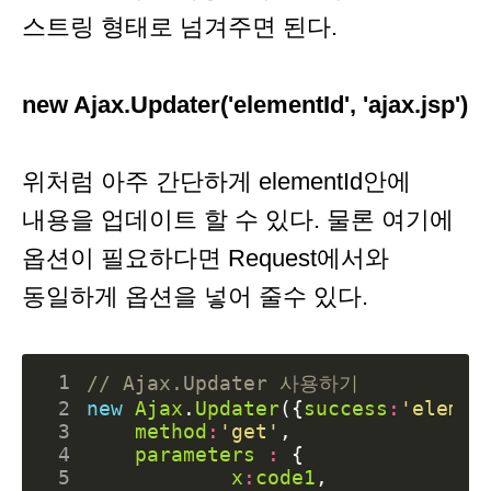
스트링 형태로 넘겨주면 된다.
new Ajax.Updater('elementId', 'ajax.jsp')
위처럼 아주 간단하게 elementId안에
내용을 업데이트 할 수 있다. 물론 여기에
옵션이 필요하다면 Request에서와
동일하게 옵션을 넣어 줄수 있다.
 1
 2
new
Ajax
.
Updater
({
success
:
'elemen
 3
method
:
'get'
,
 4
parameters
:
{
 5
x
:
code1
,