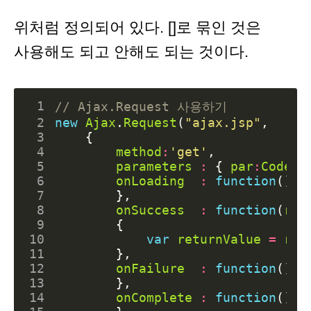
위처럼 정의되어 있다. []로 묶인 것은
사용해도 되고 안해도 되는 것이다.
 1
 2
new
Ajax
.
Request
(
"ajax.jsp"
,
 3
{
 4
method
:
'get'
,
 5
parameters
:
{
par
:
Code
}
 6
onLoading
:
function
()
{
 7
},
 8
onSuccess
:
function
(
ret
 9
{
10
var
returnValue
=
ret
11
},
12
onFailure
:
function
()
{
13
},
14
onComplete
:
function
()
{