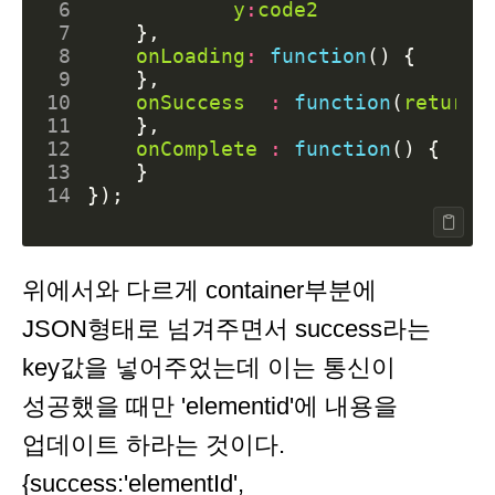
 6
y
:
code2
 7
},
 8
onLoading
:
function
()
{
 9
},
10
onSuccess
:
function
(
returnV
11
},
12
onComplete
:
function
()
{
13
}
14
});
위에서와 다르게 container부분에
JSON형태로 넘겨주면서 success라는
key값을 넣어주었는데 이는 통신이
성공했을 때만 'elementid'에 내용을
업데이트 하라는 것이다.
{success:'elementId',