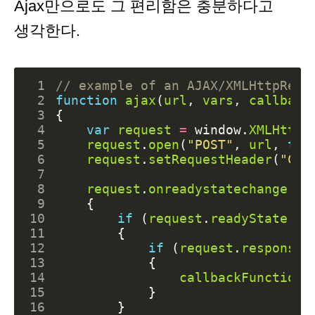
Ajax만으로도 그 편리함은 충분하다고
생각한다.
 1
 2
function
ajax
(
url
,
vars
,
callback
 3
{
 4
var
request
=
window
.
XMLHttpR
 5
request
.
open
(
"POST"
,
url
,
tru
 6
request
.
setRequestHeader
(
"Con
 7
 8
request
.
onreadystatechange
=
 9
{
10
if
(
request
.
readyState
==
11
{
12
if
(
request
.
responseT
13
{
14
callbackFunction
(
15
}
16
}