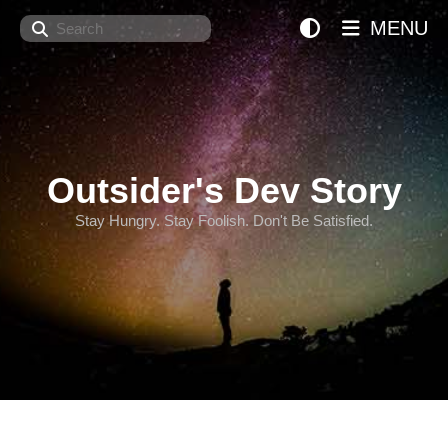
Search
MENU
Outsider's Dev Story
Stay Hungry. Stay Foolish. Don't Be Satisfied.