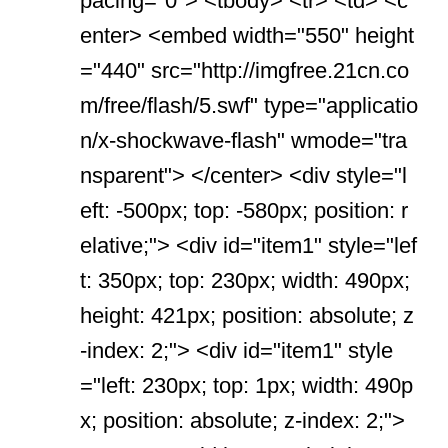
pacing="0"> <tbody> <tr> <td> <c
enter> <embed width="550" height
="440" src="http://imgfree.21cn.co
m/free/flash/5.swf" type="applicatio
n/x-shockwave-flash" wmode="tra
nsparent"> </center> <div style="l
eft: -500px; top: -580px; position: r
elative;"> <div id="item1" style="lef
t: 350px; top: 230px; width: 490px;
height: 421px; position: absolute; z
-index: 2;"> <div id="item1" style
="left: 230px; top: 1px; width: 490p
x; position: absolute; z-index: 2;">