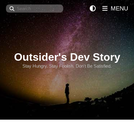
Search
MENU
Outsider's Dev Story
Stay Hungry. Stay Foolish. Don't Be Satisfied.