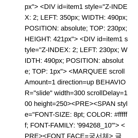
px"> <DIV id=item1 style="Z-INDE
X: 2; LEFT: 350px; WIDTH: 490px;
POSITION: absolute; TOP: 230px;
HEIGHT: 421px"> <DIV id=item1 s
tyle="Z-INDEX: 2; LEFT: 230px; W
IDTH: 490px; POSITION: absolut
e; TOP: 1px"> <MARQUEE scroll
Amount=1 direction=up BEHAVIO
R="slide" width=300 scrollDelay=1
00 height=250><PRE><SPAN styl
e="FONT-SIZE: 8pt; COLOR: #fffff
f; FONT-FAMILY: '994268_10'"> <
PRE><FONT FACE=궁서체> 글