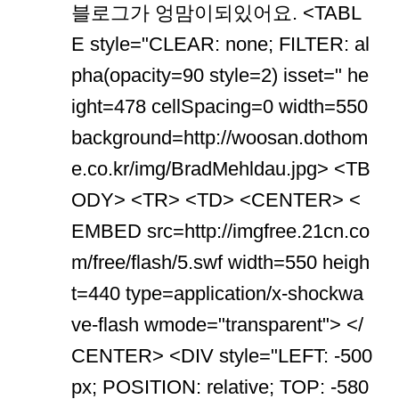
블로그가 엉맘이되있어요. <TABL
E style="CLEAR: none; FILTER: al
pha(opacity=90 style=2) isset=" he
ight=478 cellSpacing=0 width=550
background=http://woosan.dothom
e.co.kr/img/BradMehldau.jpg> <TB
ODY> <TR> <TD> <CENTER> <
EMBED src=http://imgfree.21cn.co
m/free/flash/5.swf width=550 heigh
t=440 type=application/x-shockwa
ve-flash wmode="transparent"> </
CENTER> <DIV style="LEFT: -500
px; POSITION: relative; TOP: -580