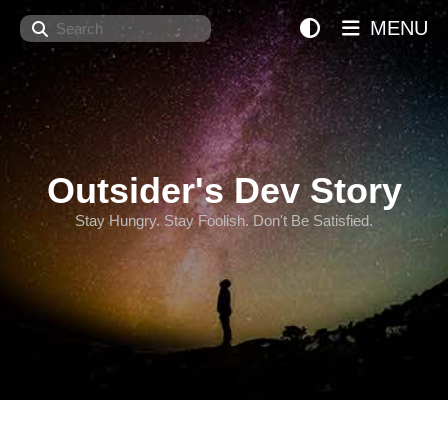
Search
MENU
Outsider's Dev Story
Stay Hungry. Stay Foolish. Don't Be Satisfied.