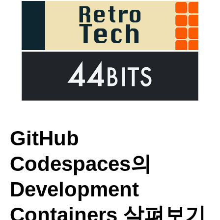
GitHub
Codespaces의
Development
Containers 살펴보기