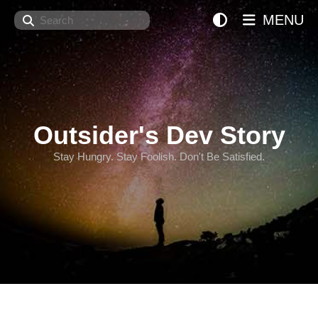
Search
MENU
Outsider's Dev Story
Stay Hungry. Stay Foolish. Don't Be Satisfied.