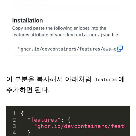
이 부분을 복사해서 아래처럼
에
features
추가하면 된다.
1
{
2
"features"
:
{
3
"ghcr.io/devcontainers/feature
4
}