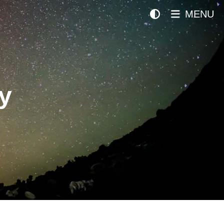
MENU
y