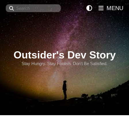
Search
MENU
Outsider's Dev Story
Stay Hungry. Stay Foolish. Don't Be Satisfied.