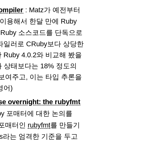
ompiler
: Matz가 예전부터
 이용해서 한달 만에 Ruby
은 Ruby 소스코드를 단독으로
파일러로 CRuby보다 상당한
uby 4.0.2와 비교해 봤을
성화 상태보다는 18% 정도의
보여주고, 이는 타입 추론을
영어)
se overnight: the rubyfmt
 Ruby 포매터에 대한 논의를
 포매터인
rubyfmt
를 만들기
ms라는 엄격한 기준을 두고