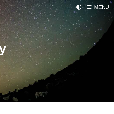
MENU
y