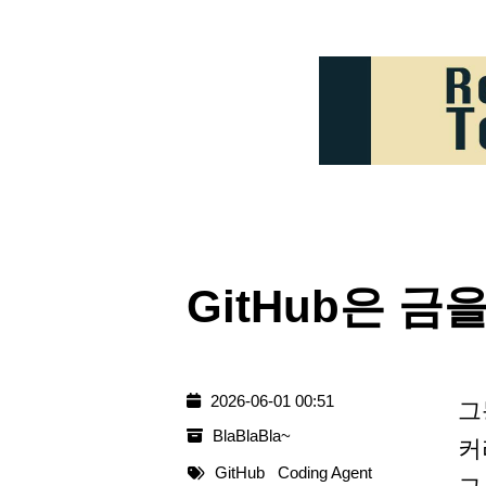
GitHub은 
2026-06-01 00:51
그
BlaBlaBla~
커
GitHub
Coding Agent