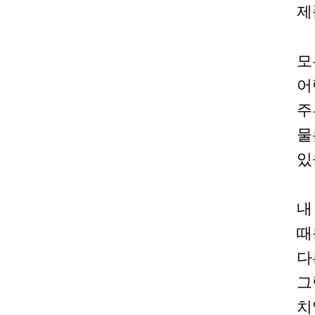
제
모
어
주
물
있
내
때
다
그
치