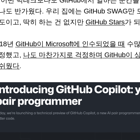
 어떤 빅테크보다도 GitHub에서 일하는 순간을 
나도 반가웠다. 우리 집에는 GitHub SWAG만
도이고, 딱히 하는 건 없지만
GitHub Stars
가 
018년
GitHub이 Microsoft에 인수되었을 때
수많
정했고,
나도 마찬가지로 걱정하며 GitHub이
쉬웠다
.