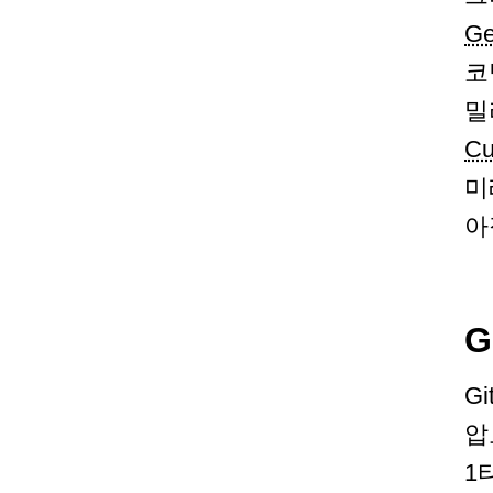
Ge
코
밀
Cu
미
아
G
G
압
1