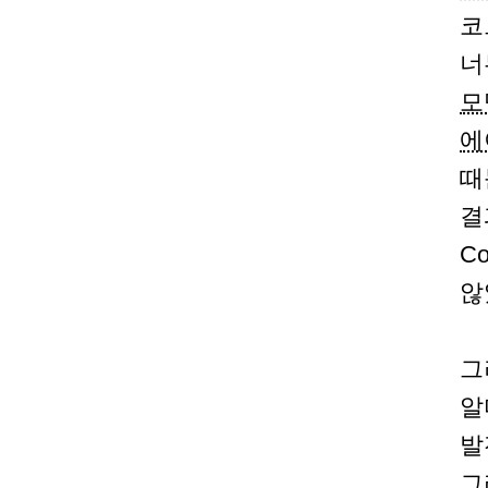
코
너
모
에
때
결
C
않
그
알
발
그