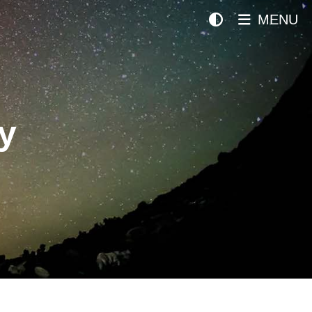
MENU
y