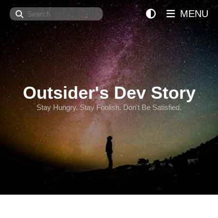
Search
MENU
Outsider's Dev Story
Stay Hungry. Stay Foolish. Don't Be Satisfied.