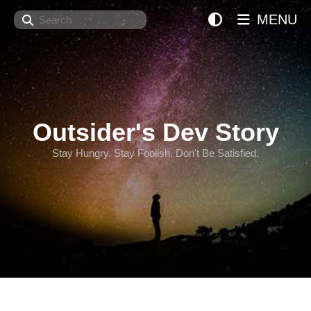
Search
MENU
Outsider's Dev Story
Stay Hungry. Stay Foolish. Don't Be Satisfied.