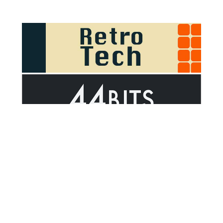
Sponsor Outsider on GitHub Sponsors
Valid HTML5
Valid CSS
WCAG 2.1 AA t
© 2026
Outsider
.