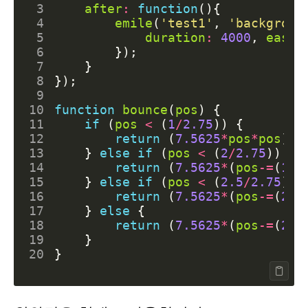
 3
after
:
function
(){
 4
emile
(
'test1'
,
'backgroun
 5
duration
:
4000
,
easin
 6
});
 7
}
 8
});
 9
10
function
bounce
(
pos
)
{
11
if
(
pos
<
(
1
/
2.75
))
{
12
return
(
7.5625
*
pos
*
pos
);
13
}
else
if
(
pos
<
(
2
/
2.75
))
{
14
return
(
7.5625
*
(
pos
-=
(
1.5
15
}
else
if
(
pos
<
(
2.5
/
2.75
))
16
return
(
7.5625
*
(
pos
-=
(
2.2
17
}
else
{
18
return
(
7.5625
*
(
pos
-=
(
2.6
19
}
20
}