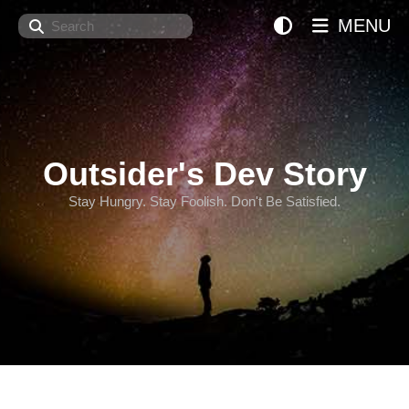
Search
MENU
Outsider's Dev Story
Stay Hungry. Stay Foolish. Don't Be Satisfied.