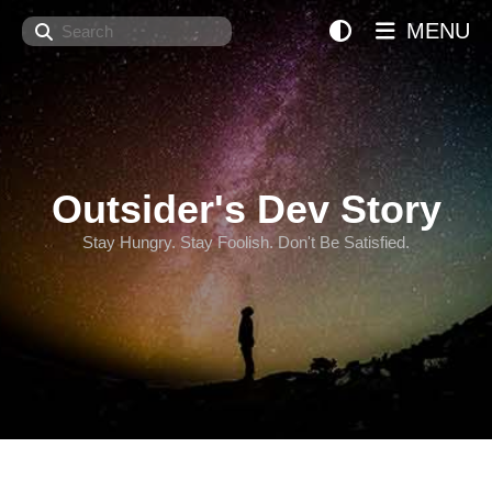
Search
MENU
Outsider's Dev Story
Stay Hungry. Stay Foolish. Don't Be Satisfied.