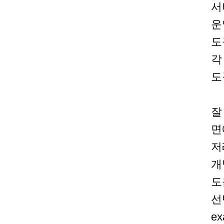
서
운
도
각
도
잘
면
저
개
도
선
e