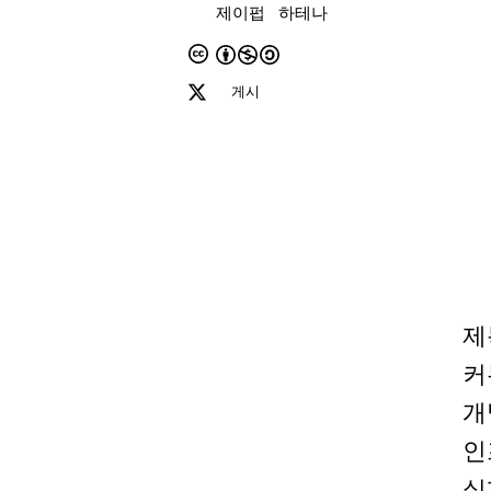
제이펍
하테나
게시
제
커
개
인
실