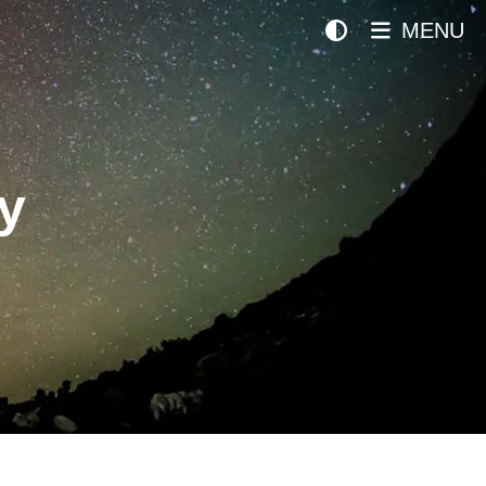
MENU
y