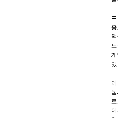
프
중
책
도
개
있
이
웹
로
이