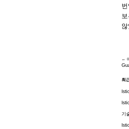
번
보
않
← 
Gu
최근
Is
Is
기술
Is