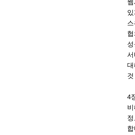
웹
있
스
협
성
서
대
것
4
비
정
합