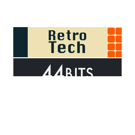
Sponsor Outsider on GitHub Sponsors
Valid HTML5
Valid CSS
WCAG 2.1 AA t