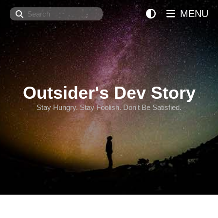
Search
MENU
Outsider's Dev Story
Stay Hungry. Stay Foolish. Don't Be Satisfied.