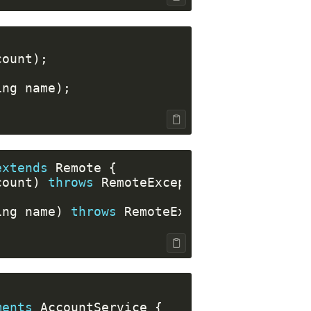
count
);
ing
name
);
extends
Remote
{
count
)
throws
RemoteException
;
ing
name
)
throws
RemoteException
;
ments
AccountService
{