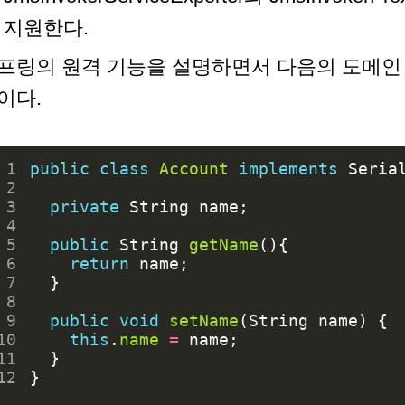
지원한다.
프링의 원격 기능을 설명하면서 다음의 도메인
이다.
 1
public
class
Account
implements
Seria
 2
 3
private
String
name
;
 4
 5
public
String
getName
(){
 6
return
name
;
 7
}
 8
 9
public
void
setName
(
String
name
)
{
10
this
.
name
=
name
;
11
}
12
}