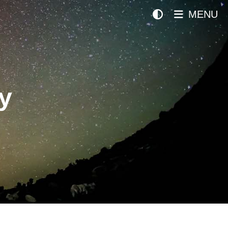
MENU
y