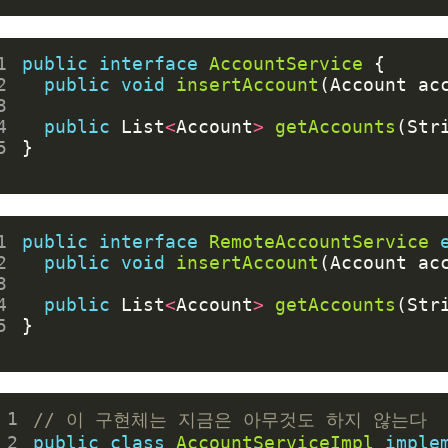
1
public
interface
AccountService
{
2
public
void
insertAccount
(
Account
ac
3
4
public
List
<
Account
>
getAccounts
(
Str
5
}
1
public
interface
RemoteAccountService
2
public
void
insertAccount
(
Account
ac
3
4
public
List
<
Account
>
getAccounts
(
Str
5
}
 1
// 이 구현체는 지금은 아무것도 하지 않는다
 2
public
class
AccountServiceImpl
imple