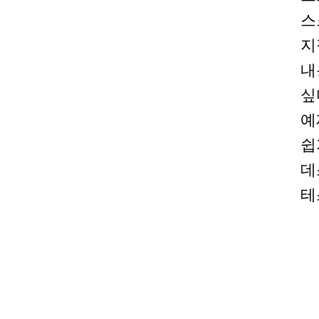
스
지
내
싶
예
쉽
데
테