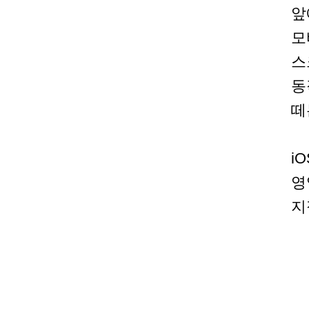
앞
모
스
동
떼
i
영
지