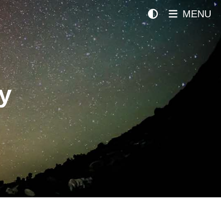
MENU
y