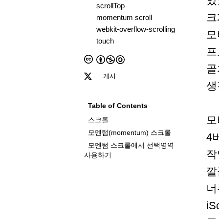
있
scrollTop
크
momentum scroll
webkit-overflow-scrolling
모
touch
프
골
게시
생
Table of Contents
모
스크롤
모멘텀(momentum) 스크롤
4
모멘텀 스크롤에서 선택영역
작
사용하기
깔
너
i