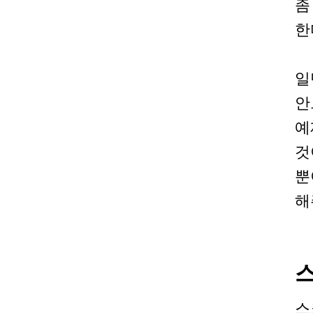
좀
한
일
안
예
것
뿐
해
스