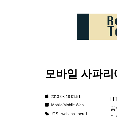
모바일 사파리
2013-08-18 01:51
H
Mobile/Mobile Web
쫓
iOS
webapp
scroll