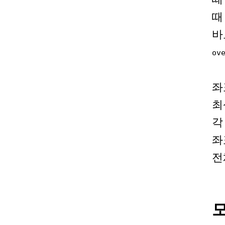
바
ov
좌
최
각
좌
전
모