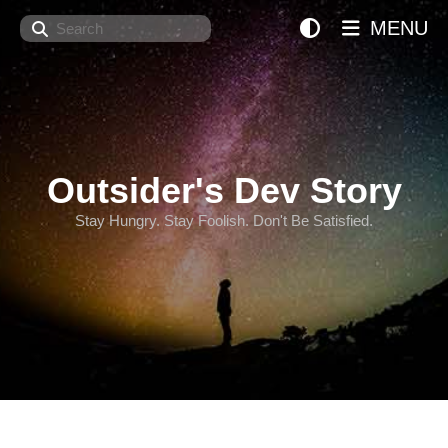
Search
MENU
Outsider's Dev Story
Stay Hungry. Stay Foolish. Don't Be Satisfied.