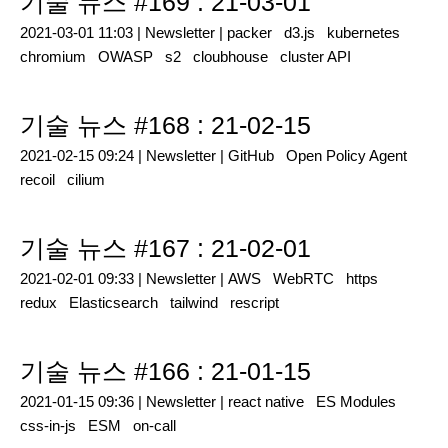
기술 뉴스 #169 : 21-03-01
2021-03-01 11:03 |
Newsletter
|
packer
d3.js
kubernetes
chromium
OWASP
s2
cloubhouse
cluster API
기술 뉴스 #168 : 21-02-15
2021-02-15 09:24 |
Newsletter
|
GitHub
Open Policy Agent
recoil
cilium
기술 뉴스 #167 : 21-02-01
2021-02-01 09:33 |
Newsletter
|
AWS
WebRTC
https
redux
Elasticsearch
tailwind
rescript
기술 뉴스 #166 : 21-01-15
2021-01-15 09:36 |
Newsletter
|
react native
ES Modules
css-in-js
ESM
on-call