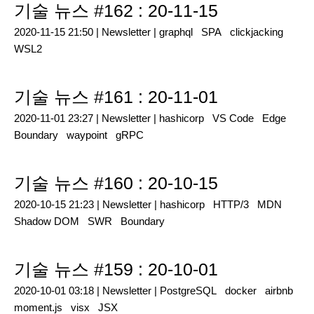
기술 뉴스 #162 : 20-11-15
2020-11-15 21:50 |
Newsletter
|
graphql
SPA
clickjacking
WSL2
기술 뉴스 #161 : 20-11-01
2020-11-01 23:27 |
Newsletter
|
hashicorp
VS Code
Edge
Boundary
waypoint
gRPC
기술 뉴스 #160 : 20-10-15
2020-10-15 21:23 |
Newsletter
|
hashicorp
HTTP/3
MDN
Shadow DOM
SWR
Boundary
기술 뉴스 #159 : 20-10-01
2020-10-01 03:18 |
Newsletter
|
PostgreSQL
docker
airbnb
moment.js
visx
JSX