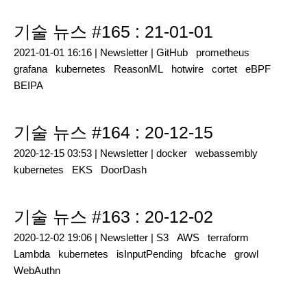
기술 뉴스 #165 : 21-01-01
2021-01-01 16:16 |
Newsletter
|
GitHub
prometheus
grafana
kubernetes
ReasonML
hotwire
cortet
eBPF
BEIPA
기술 뉴스 #164 : 20-12-15
2020-12-15 03:53 |
Newsletter
|
docker
webassembly
kubernetes
EKS
DoorDash
기술 뉴스 #163 : 20-12-02
2020-12-02 19:06 |
Newsletter
|
S3
AWS
terraform
Lambda
kubernetes
isInputPending
bfcache
growl
WebAuthn