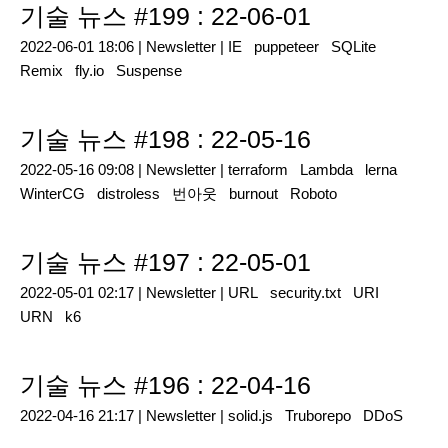
기술 뉴스 #199 : 22-06-01
2022-06-01 18:06 |
Newsletter
|
IE
puppeteer
SQLite
Remix
fly.io
Suspense
기술 뉴스 #198 : 22-05-16
2022-05-16 09:08 |
Newsletter
|
terraform
Lambda
lerna
WinterCG
distroless
번아웃
burnout
Roboto
기술 뉴스 #197 : 22-05-01
2022-05-01 02:17 |
Newsletter
|
URL
security.txt
URI
URN
k6
기술 뉴스 #196 : 22-04-16
2022-04-16 21:17 |
Newsletter
|
solid.js
Truborepo
DDoS