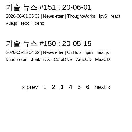
기술 뉴스 #151 : 20-06-01
2020-06-01 05:03 |
Newsletter
|
ThoughtWorks
ipv6
react
vue.js
recoil
deno
기술 뉴스 #150 : 20-05-15
2020-05-15 04:32 |
Newsletter
|
GitHub
npm
next.js
kubernetes
Jenkins X
CoreDNS
ArgoCD
FluxCD
« prev
1
2
3
4
5
6
next »