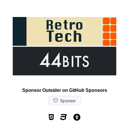
Sponsor Outsider on GitHub Sponsors
Valid HTML5
Valid CSS
WCAG 2.1 AA t