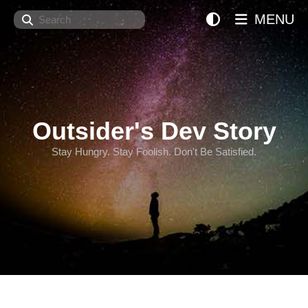
Search
MENU
Outsider's Dev Story
Stay Hungry. Stay Foolish. Don't Be Satisfied.