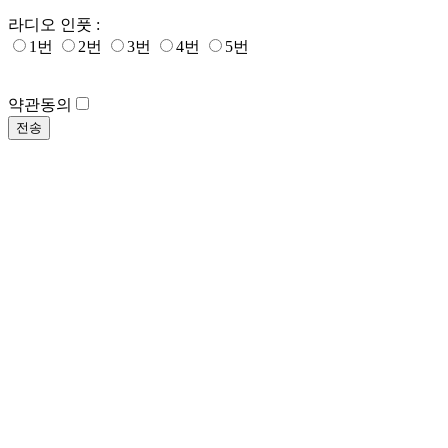
라디오 인풋 :
1번
2번
3번
4번
5번
약관동의