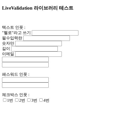
LiveValidation 라이브러리 테스트
텍스트 인풋 :
"헬로"라고 쓰기
필수입력란
숫자만
길이
이메일
패스워드 인풋 :
체크박스 인풋 :
1번
2번
3번
4번