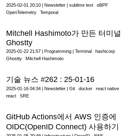
2025-02-01 20:10 |
Newsletter
|
sublime text
eBPF
OpenTelemetry
Temporal
Mitchell Hashimoto가 만든 터미널
Ghostty
2025-01-22 21:57 |
Programming
|
Terminal
hashicorp
Ghostty
Mitchell Hashimoto
기술 뉴스 #262 : 25-01-16
2025-01-16 04:34 |
Newsletter
|
Git
docker
react native
react
SRE
GitHub Actions에서 AWS 인증에
OIDC(OpenID Connect) 사용하기
2025-01-05 20:49 |
Infrastructure
|
OpenID
AWS