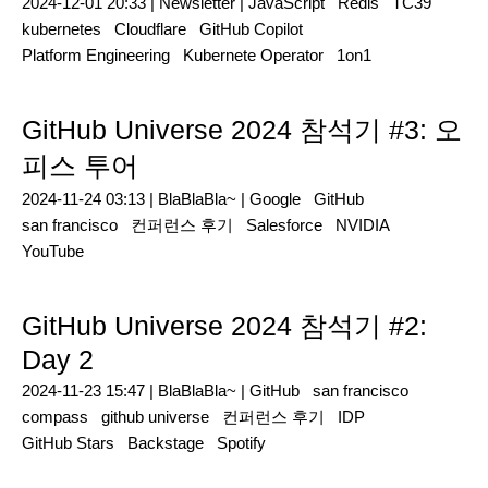
2024-12-01 20:33 |
Newsletter
|
JavaScript
Redis
TC39
kubernetes
Cloudflare
GitHub Copilot
Platform Engineering
Kubernete Operator
1on1
GitHub Universe 2024 참석기 #3: 오
피스 투어
2024-11-24 03:13 |
BlaBlaBla~
|
Google
GitHub
san francisco
컨퍼런스 후기
Salesforce
NVIDIA
YouTube
GitHub Universe 2024 참석기 #2:
Day 2
2024-11-23 15:47 |
BlaBlaBla~
|
GitHub
san francisco
compass
github universe
컨퍼런스 후기
IDP
GitHub Stars
Backstage
Spotify