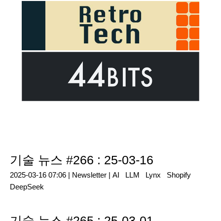
Outsider's Dev Story
기술 뉴스 #266 : 25-03-16
2025-03-16 07:06 |
Newsletter
|
AI
LLM
Lynx
Shopify
DeepSeek
기술 뉴스 #265 : 25-03-01