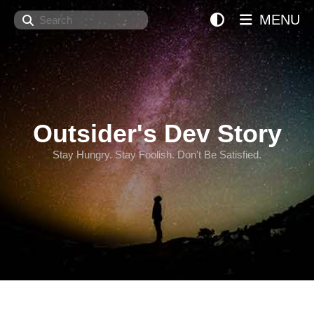
Search
MENU
Outsider's Dev Story
Stay Hungry. Stay Foolish. Don't Be Satisfied.