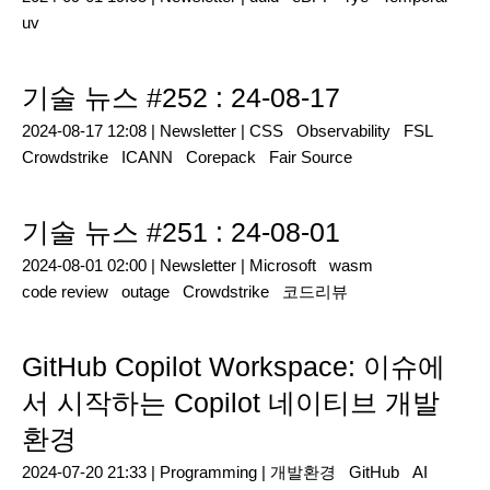
uv
기술 뉴스 #252 : 24-08-17
2024-08-17 12:08 |
Newsletter
|
CSS
Observability
FSL
Crowdstrike
ICANN
Corepack
Fair Source
기술 뉴스 #251 : 24-08-01
2024-08-01 02:00 |
Newsletter
|
Microsoft
wasm
code review
outage
Crowdstrike
코드리뷰
GitHub Copilot Workspace: 이슈에
서 시작하는 Copilot 네이티브 개발
환경
2024-07-20 21:33 |
Programming
|
개발환경
GitHub
AI