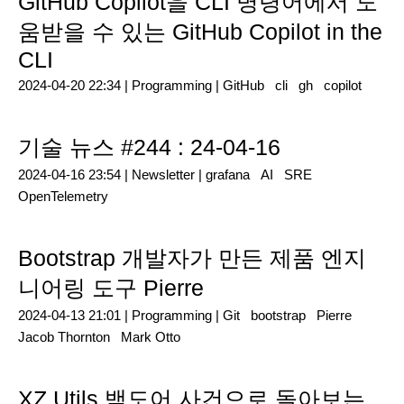
GitHub Copilot을 CLI 명령어에서 도
움받을 수 있는 GitHub Copilot in the
CLI
2024-04-20 22:34 |
Programming
|
GitHub
cli
gh
copilot
기술 뉴스 #244 : 24-04-16
2024-04-16 23:54 |
Newsletter
|
grafana
AI
SRE
OpenTelemetry
Bootstrap 개발자가 만든 제품 엔지
니어링 도구 Pierre
2024-04-13 21:01 |
Programming
|
Git
bootstrap
Pierre
Jacob Thornton
Mark Otto
XZ Utils 백도어 사건으로 돌아보는