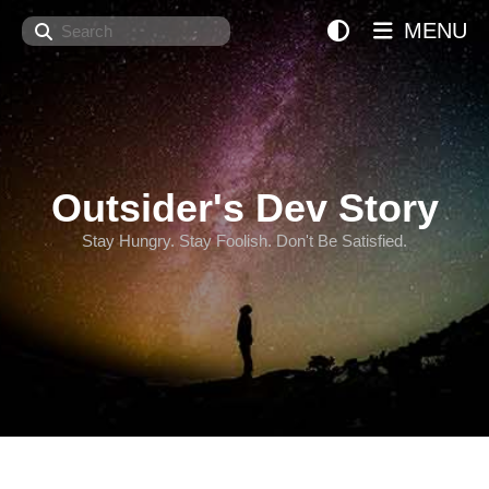
Search
MENU
Outsider's Dev Story
Stay Hungry. Stay Foolish. Don't Be Satisfied.