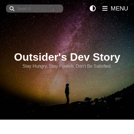
Search
MENU
Outsider's Dev Story
Stay Hungry. Stay Foolish. Don't Be Satisfied.