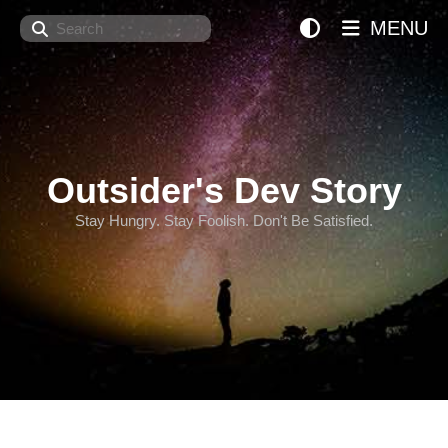
Search
MENU
Outsider's Dev Story
Stay Hungry. Stay Foolish. Don't Be Satisfied.