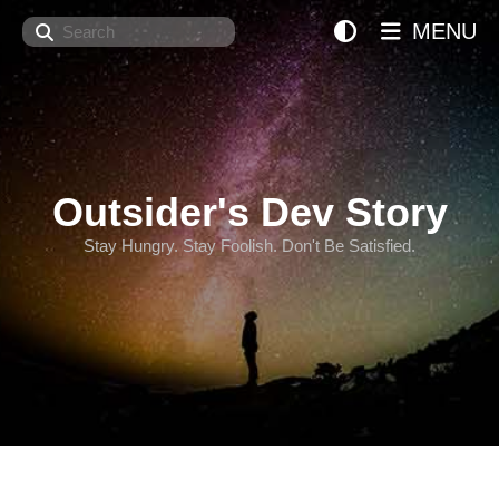
Search
MENU
Outsider's Dev Story
Stay Hungry. Stay Foolish. Don't Be Satisfied.