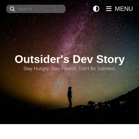
Search
MENU
Outsider's Dev Story
Stay Hungry. Stay Foolish. Don't Be Satisfied.