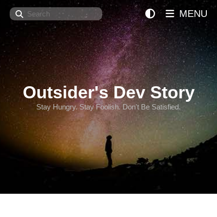
Search
MENU
Outsider's Dev Story
Stay Hungry. Stay Foolish. Don't Be Satisfied.