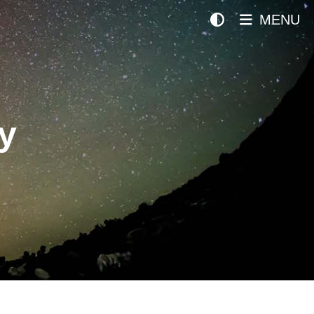
MENU
y