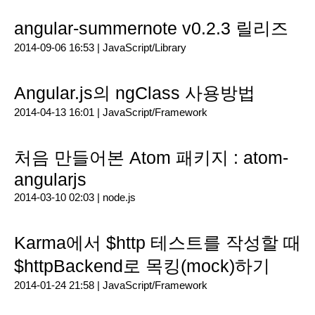
angular-summernote v0.2.3 릴리즈
2014-09-06 16:53 |
JavaScript/Library
Angular.js의 ngClass 사용방법
2014-04-13 16:01 |
JavaScript/Framework
처음 만들어본 Atom 패키지 : atom-
angularjs
2014-03-10 02:03 |
node.js
Karma에서 $http 테스트를 작성할 때
$httpBackend로 목킹(mock)하기
2014-01-24 21:58 |
JavaScript/Framework