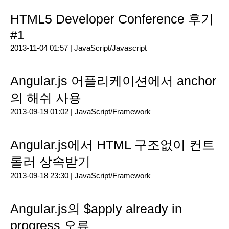
HTML5 Developer Conference 후기
#1
2013-11-04 01:57 |
JavaScript/Javascript
Angular.js 어플리케이션에서 anchor
의 해쉬 사용
2013-09-19 01:02 |
JavaScript/Framework
Angular.js에서 HTML 구조없이 컨트
롤러 상속받기
2013-09-18 23:30 |
JavaScript/Framework
Angular.js의 $apply already in
progress 오류