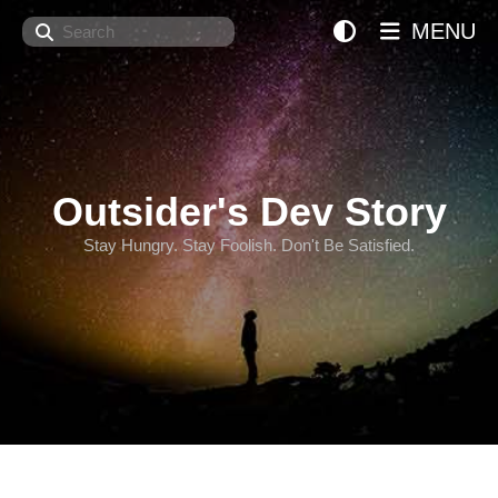
Search
MENU
Outsider's Dev Story
Stay Hungry. Stay Foolish. Don't Be Satisfied.