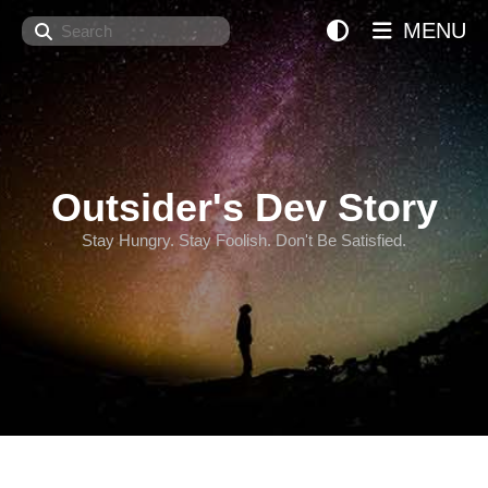
Search
MENU
Outsider's Dev Story
Stay Hungry. Stay Foolish. Don't Be Satisfied.