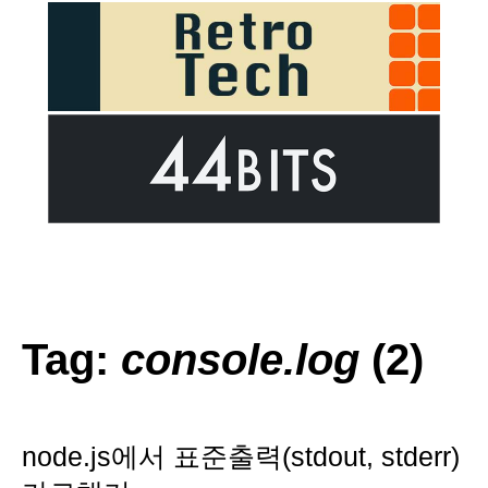
Tag:
console.log
(2)
node.js에서 표준출력(stdout, stderr)