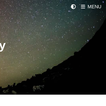
MENU
y