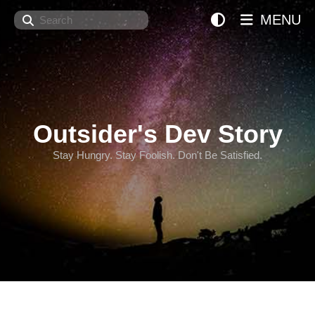
Search
MENU
Outsider's Dev Story
Stay Hungry. Stay Foolish. Don't Be Satisfied.