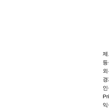
제
등
외
경
인
P
익