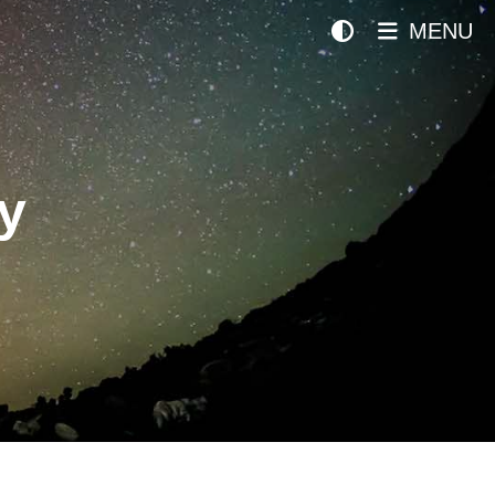
MENU
y