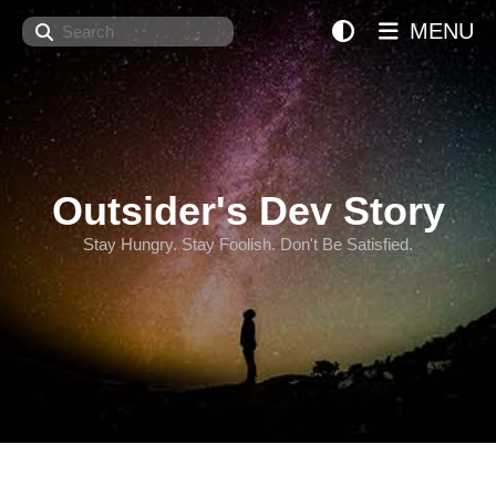
Search
MENU
Outsider's Dev Story
Stay Hungry. Stay Foolish. Don't Be Satisfied.