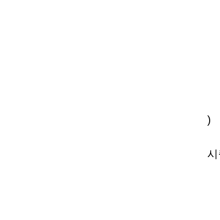
id
pa
n
)
시
i