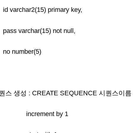
 varchar2(15) primary key,
ss varchar(15) not null,
o number(5)
퀀스 생성 : CREATE SEQUENCE 시퀀스이름
ncrement by 1