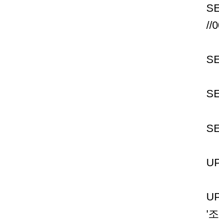
S
/
S
S
S
U
U
'조