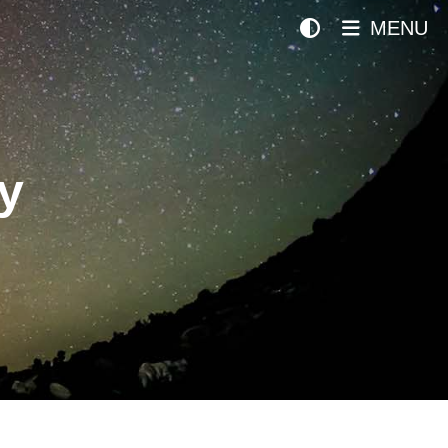
MENU
y