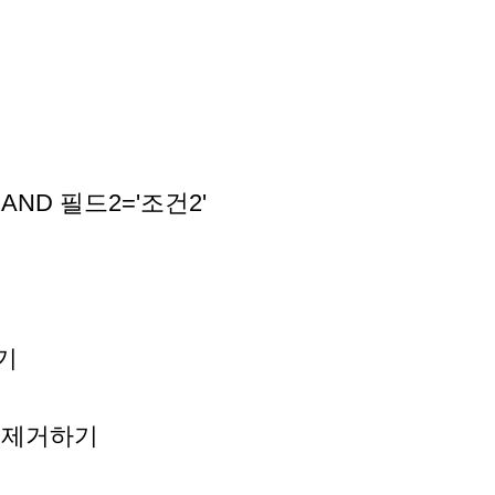
 AND 필드2='조건2'
보기
중복제거하기