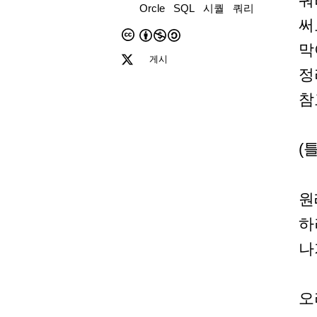
쿼
Orcle
SQL
시퀄
쿼리
써
막
게시
정
참
(
원
하
나
오