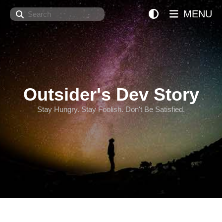
Search
MENU
Outsider's Dev Story
Stay Hungry. Stay Foolish. Don't Be Satisfied.