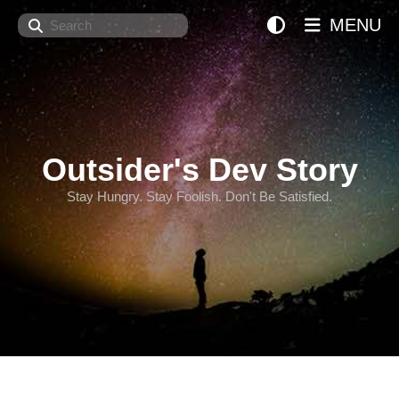
Search
MENU
Outsider's Dev Story
Stay Hungry. Stay Foolish. Don't Be Satisfied.