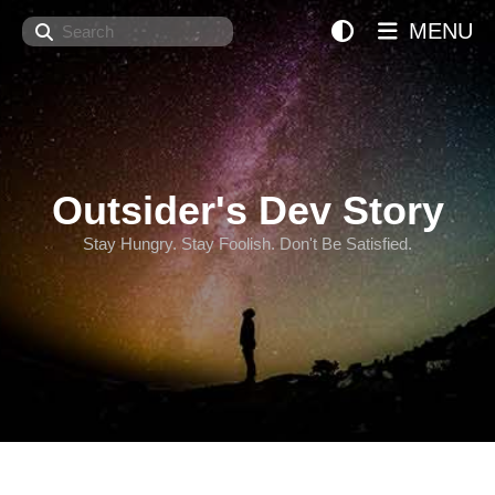
Search
MENU
Outsider's Dev Story
Stay Hungry. Stay Foolish. Don't Be Satisfied.