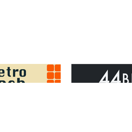
Sponsor Outsider on GitHub Sponsors