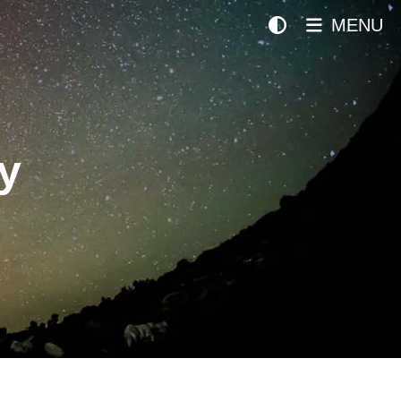
MENU
y