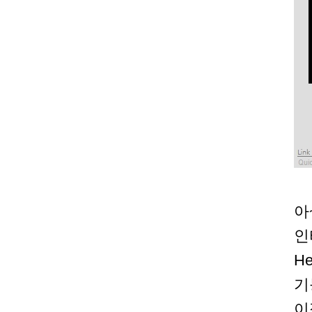
아
인
H
기
이