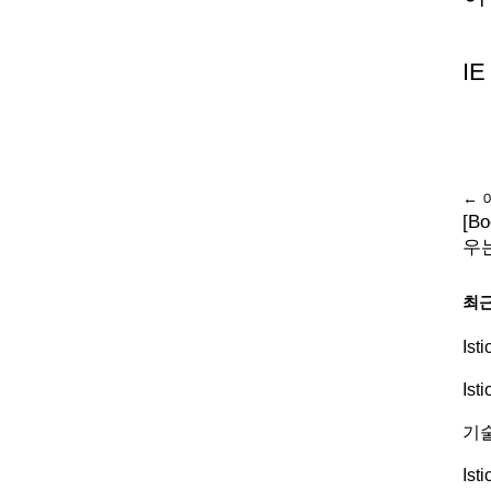
IE
← 
[B
우
최근
Is
Is
기술
Is