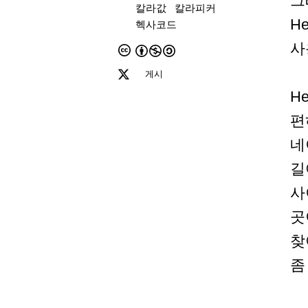
그
칼라값
칼라피커
H
헥사코드
사
게시
H
편
네
길
사
곳
찾
좀