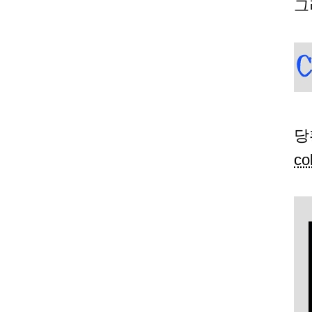
그
당
co