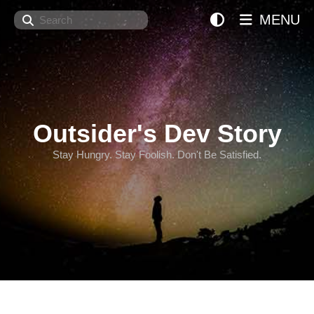
Search
MENU
Outsider's Dev Story
Stay Hungry. Stay Foolish. Don't Be Satisfied.