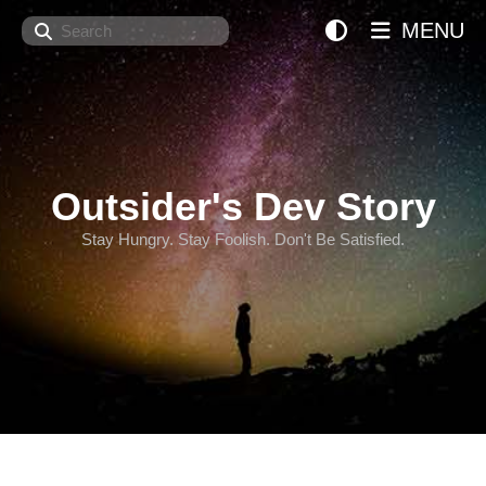
Search
MENU
Outsider's Dev Story
Stay Hungry. Stay Foolish. Don't Be Satisfied.