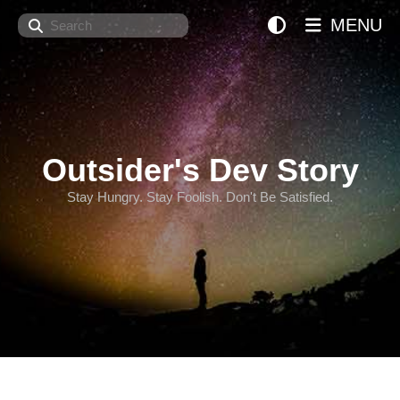
Search
MENU
Outsider's Dev Story
Stay Hungry. Stay Foolish. Don't Be Satisfied.