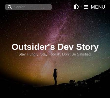
Search
MENU
Outsider's Dev Story
Stay Hungry. Stay Foolish. Don't Be Satisfied.