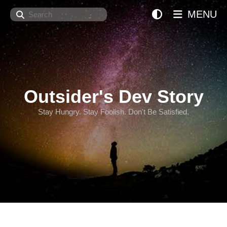
Search
MENU
Outsider's Dev Story
Stay Hungry. Stay Foolish. Don't Be Satisfied.