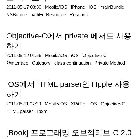
2011-05-17 03:30 |
Mobile/iOS
|
iPhone
iOS
mainBundle
NSBundle
pathForResource
Resource
Objective-C에서 private 메서드 사용
하기
2011-05-12 01:56 |
Mobile/iOS
|
iOS
Objective-C
@interface
Category
class continuation
Private Method
iOS에서 HTML parser인 Hpple 사용
하기
2011-05-11 02:33 |
Mobile/iOS
|
XPATH
iOS
Objective-C
HTML parser
libxml
[Book] 프로그래밍 오브젝티브-C 2.0