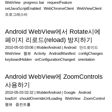
WebView
progress bar
requestFeature
setJavaScriptEnabled
WebChromeClient
WebViewClient
프로그래스바
Android WebView에서 Rotate시에
페이지 리로드(reload) 방지하기
2010-05-03 03:06 |
Mobile/Android
|
Android
안드로이드
WebView
웹뷰
Activity
AndroidManifest
configChanges
keyboardHidden
onConfigurationChanged
orientation
Android WebView에 ZoomControls
사용하기
2010-05-03 02:32 |
Mobile/Android
|
Google
Android
loadUrl
shouldOverrideUrlLoading
WebView
ZoomControl
웹뷰
줌컨트롤