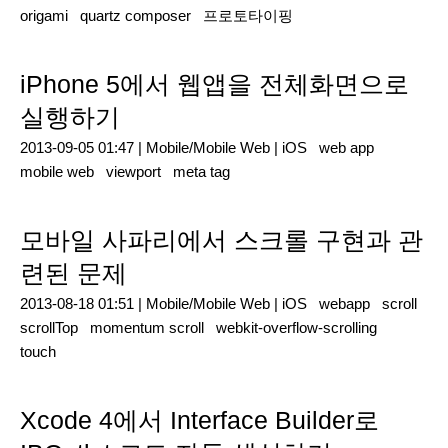
origami
quartz composer
프로토타이핑
iPhone 5에서 웹앱을 전체화면으로
실행하기
2013-09-05 01:47 |
Mobile/Mobile Web
|
iOS
web app
mobile web
viewport
meta tag
모바일 사파리에서 스크롤 구현과 관
련된 문제
2013-08-18 01:51 |
Mobile/Mobile Web
|
iOS
webapp
scroll
scrollTop
momentum scroll
webkit-overflow-scrolling
touch
Xcode 4에서 Interface Builder로