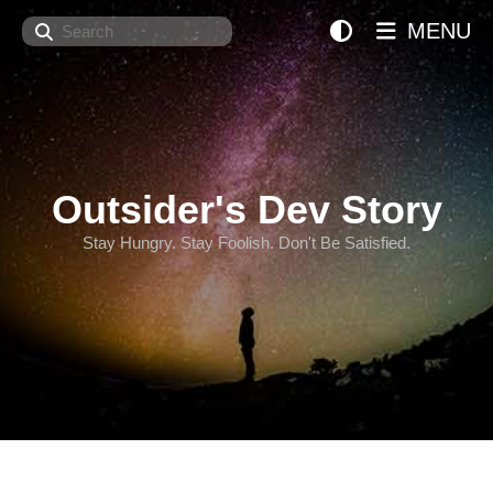
Search
MENU
Outsider's Dev Story
Stay Hungry. Stay Foolish. Don't Be Satisfied.