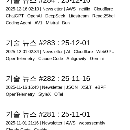
기술 뉴스 #284 : 25-12-16
2025-12-16 02:10 |
Newsletter
|
AWS
netflix
Cloudflare
ChatGPT
OpenAI
DeepSeek
Litestream
React2Shell
Coding Agent
AV1
Mistral
Bun
기술 뉴스 #283 : 25-12-01
2025-12-01 02:34 |
Newsletter
|
AI
Cloudflare
WebGPU
OpenTelemetry
Claude Code
Antigravity
Gemini
기술 뉴스 #282 : 25-11-16
2025-11-16 16:49 |
Newsletter
|
JSON
XSLT
eBPF
OpenTelemetry
StyleX
OTel
기술 뉴스 #281 : 25-11-01
2025-11-01 21:16 |
Newsletter
|
AWS
webassembly
Claude Code
Cookie