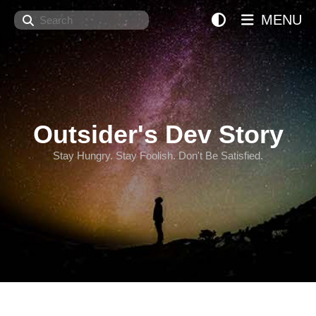
Search
MENU
Outsider's Dev Story
Stay Hungry. Stay Foolish. Don't Be Satisfied.