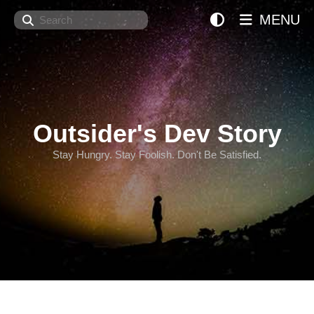
Search
MENU
Outsider's Dev Story
Stay Hungry. Stay Foolish. Don't Be Satisfied.